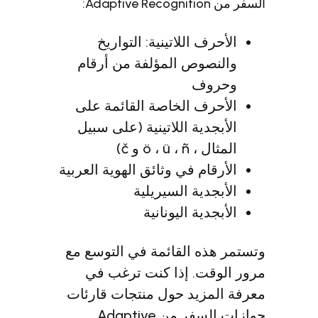
ف اللاتينية: التواريخ
صوص المؤلفة من أرقام
وف
رف الخاصة القائمة على
دية اللاتينية (على سبيل
ö ، ü و č)
ام في وثائق الهوية العربية
دية السيريلية
دية اليونانية
ه القائمة في التوسع مع
ت. إذا كنت ترغب في
زيد حول منتجات قارئات
جوازات السفر من Adaptive