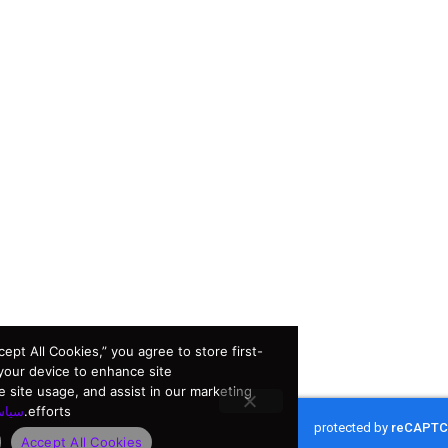
rowse or by clicking “Accept All Cookies,” you agree to store first-
 third-party cookies on your device to enhance site
omer experience, analyze site usage, and assist in our marketing
efforts.
سياسة الخصوصية
Accept All Cookies
لا
Privacy policy