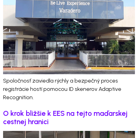
Spoločnosť zaviedla rýchly a bezpečný proces
registrácie hostí pomocou ID skenerov Adaptive
Recognition.
O krok bližšie k EES na tejto maďarskej
cestnej hranici