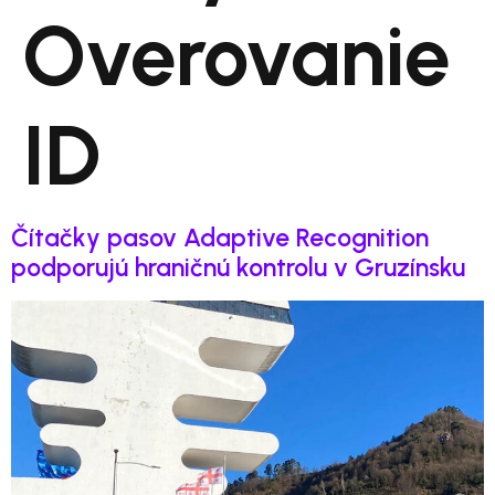
Overovanie
ID
Čítačky pasov Adaptive Recognition
podporujú hraničnú kontrolu v Gruzínsku