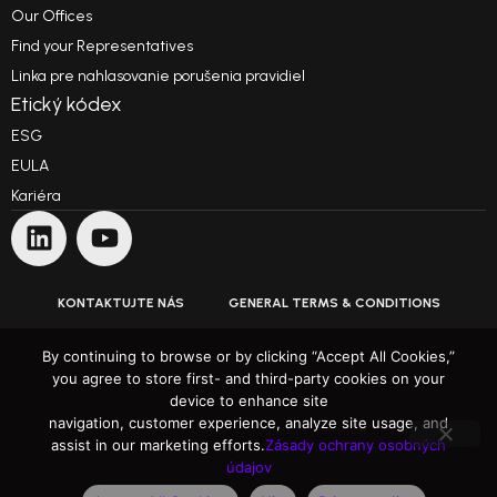
Our Offices
Find your Representatives
Linka pre nahlasovanie porušenia pravidiel
Etický kódex
ESG
EULA
Kariéra
KONTAKTUJTE NÁS
GENERAL TERMS & CONDITIONS
PODMIENKY POUŽÍVANIA
By continuing to browse or by clicking “Accept All Cookies,”
you agree to store first- and third-party cookies on your
device to enhance site
ZÁSADY OCHRANY OSOBNÝCH ÚDAJOV
navigation, customer experience, analyze site usage, and
assist in our marketing efforts.
Zásady ochrany osobných
Prekonávanie očakávaní
údajov
Autorské práva 1991 – 2025 ARH Informatikai Zrt. Všetky práva vyhradené